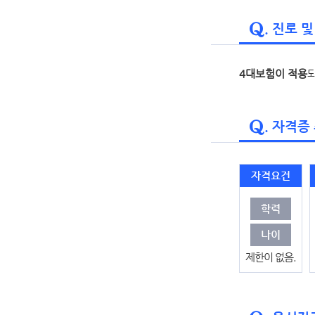
. 진로 
4대보험이 적용
. 자격증
자격요건
학력
나이
제한이 없음.