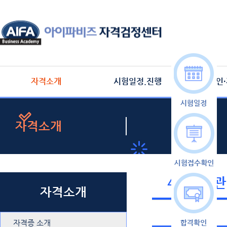
자격소개
시험일정.진행
합격확인
자격소개
4대보험
자격소개
자격증 소개