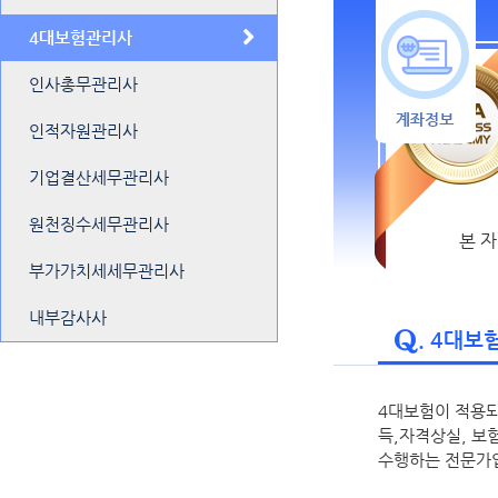
4대보험관리사
인사총무관리사
인적자원관리사
기업결산세무관리사
원천징수세무관리사
본 
부가가치세세무관리사
내부감사사
. 4대
4대보험이 적용되
득,자격상실, 보
수행하는 전문가